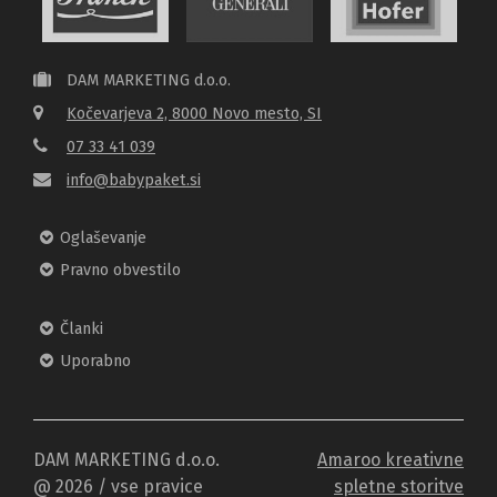
DAM MARKETING d.o.o.
Kočevarjeva 2, 8000 Novo mesto, SI
07 33 41 039
info@babypaket.si
Oglaševanje
Pravno obvestilo
Članki
Uporabno
DAM MARKETING d.o.o.
Amaroo kreativne
@
2026
/ vse pravice
spletne storitve