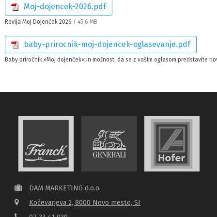
Moj-dojencek-2026.pdf
Revija Moj Dojenček 2026
/ 45,6 MB
baby-prirocnik-moj-dojencek-oglasevanje.pdf
Baby priročnik »Moj dojenček« in možnost, da se z vašim oglasom predstavite nov
DAM MARKETING d.o.o.
Kočevarjeva 2, 8000 Novo mesto, SI