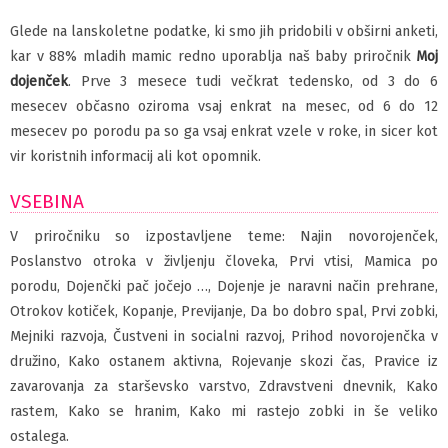
Glede na lanskoletne podatke, ki smo jih pridobili v obširni anketi,
kar v 88% mladih mamic redno uporablja naš baby priročnik
Moj
dojenček
. Prve 3 mesece tudi večkrat tedensko, od 3 do 6
mesecev občasno oziroma vsaj enkrat na mesec, od 6 do 12
mesecev po porodu pa so ga vsaj enkrat vzele v roke, in sicer kot
vir koristnih informacij ali kot opomnik.
VSEBINA
V priročniku so izpostavljene teme: Najin novorojenček,
Poslanstvo otroka v življenju človeka, Prvi vtisi, Mamica po
porodu, Dojenčki pač jočejo …, Dojenje je naravni način prehrane,
Otrokov kotiček, Kopanje, Previjanje, Da bo dobro spal, Prvi zobki,
Mejniki razvoja, Čustveni in socialni razvoj, Prihod novorojenčka v
družino, Kako ostanem aktivna, Rojevanje skozi čas, Pravice iz
zavarovanja za starševsko varstvo, Zdravstveni dnevnik, Kako
rastem, Kako se hranim, Kako mi rastejo zobki in še veliko
ostalega.