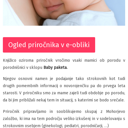
Ogled priročnika v e-obliki
Knjižico oziroma priročnik vročimo vsaki mamici ob porodu v
porodnišnici v sklopu
Baby paket
a.
Njegov osnovni namen je podajanje tako strokovnih kot tudi
drugih pomembnih informacij o novorojenčku pa do prvega leta
starosti. V priročniku smo za mame zajeli tudi obdobje po porodu,
da bi jim približali nekaj tem in situacij, s katerimi se bodo srečale.
Priročnik pripravljamo in sooblikujemo skupaj z Mohorjevo
založbo, ki ima na tem področju veliko izkušenj in v sodelovanju s
strokovnim osebjem (ginekologi, pediatri, porodničarji, …)